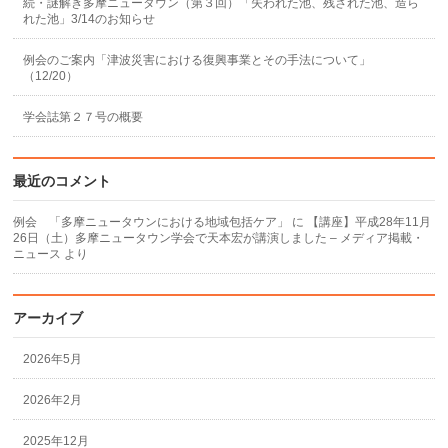
続・謎解き多摩ニュータウン（第３回）「失われた池、残された池、造ら
れた池」3/14のお知らせ
例会のご案内「津波災害における復興事業とその手法について」
（12/20）
学会誌第２７号の概要
最近のコメント
例会 「多摩ニュータウンにおける地域包括ケア」
に
【講座】平成28年11月
26日（土）多摩ニュータウン学会で天本宏が講演しました – メディア掲載・
ニュース
より
アーカイブ
2026年5月
2026年2月
2025年12月