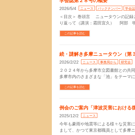
学会誌第２８号の概要
2026/5/4
ニュース
バックナンバー
学会誌
＜目次＞ 巻頭言 ニュータウンの記録
り返って（講演：霜田宜久） 阿部 明
この記事を読む
続・謎解き多摩ニュータウン（第３
2026/2/22
ニュース
事務局から
研究会
２０２４年から多摩市立図書館との共
多摩市内のさまざまな「池」をテーマに
この記事を読む
例会のご案内「津波災害における復
2025/12/2
ニュース
今年も豪雨や地震等による様々な災害
まして、かつて東京都職員として多摩ニ