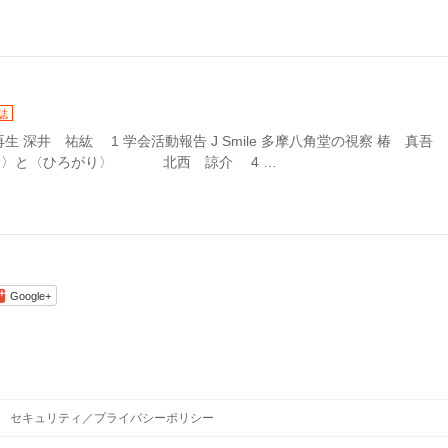
誌
 深井 祐紘 1 学会活動報告 J Smile 多摩八角堂の視察 椿 真吾 
り〉と〈ひろがり〉 北西 諒介 4 …
Google+
セキュリティ／プライバシーポリシー