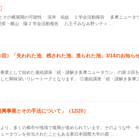
とその横展開の可能性 深井 祐紘 1 学会活動報告 多摩ニュータ
美・横山 陽 2 学会活動報告 八王子みなみ野シティ …
回）「失われた池、残された池、造られた池」3/14のお知ら
同事業として始めた連続講座「続・謎解き多摩ニュータウン」の第３回
した興味深いリレートークとなります。 ◎連続講座「続・謎解き多摩ニ
興事業とその手法について」（12/20）
により、多くの都市や地域で復興が進められています。そのような中、
ュータウンを担当されたこともある東日本国際大学の霜 …