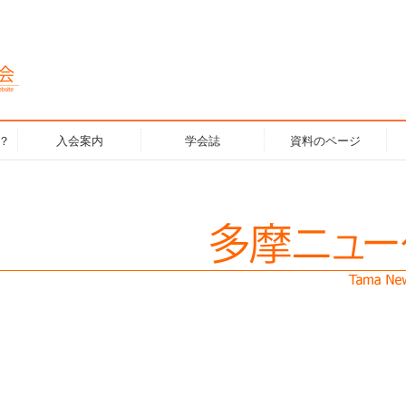
？
入会案内
学会誌
資料のページ