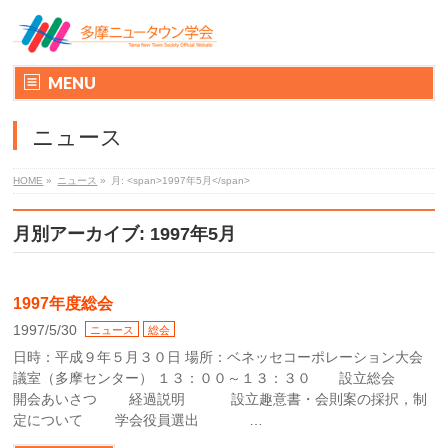
MENU
ニュース
HOME
»
ニュース
»
月: <span>1997年5月</span>
月別アーカイブ: 1997年5月
1997年度総会
1997/5/30
ニュース
総会
日時：平成９年５月３０日 場所：ベネッセコーポレーション大会
議室（多摩センター） １３：００～１３：３０ 設立総会
開会あいさつ 経過説明 設立趣意書・会則案の採択，制
定について 学会役員選出 …