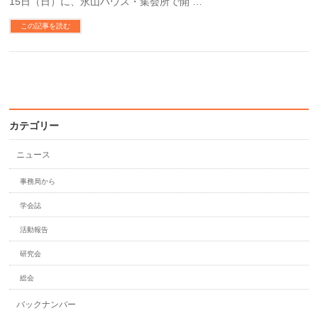
15日（日）に、永山ハウス・集会所で開 …
この記事を読む
カテゴリー
ニュース
事務局から
学会誌
活動報告
研究会
総会
バックナンバー