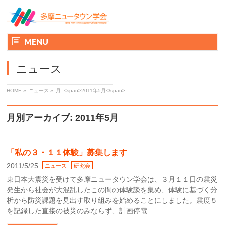
MENU
ニュース
HOME
»
ニュース
»
月: <span>2011年5月</span>
月別アーカイブ: 2011年5月
「私の３・１１体験」募集します
2011/5/25
ニュース
研究会
東日本大震災を受けて多摩ニュータウン学会は、３月１１日の震災
発生から社会が大混乱したこの間の体験談を集め、体験に基づく分
析から防災課題を見出す取り組みを始めることにしました。震度５
を記録した直接の被災のみならず、計画停電 …