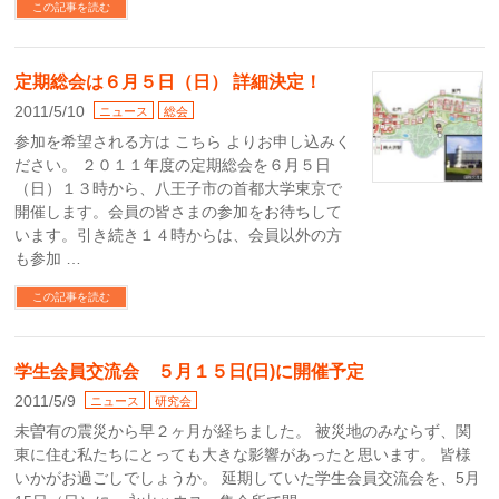
この記事を読む
定期総会は６月５日（日） 詳細決定！
2011/5/10
ニュース
総会
参加を希望される方は こちら よりお申し込みく
ださい。 ２０１１年度の定期総会を６月５日
（日）１３時から、八王子市の首都大学東京で
開催します。会員の皆さまの参加をお待ちして
います。引き続き１４時からは、会員以外の方
も参加 …
この記事を読む
学生会員交流会 ５月１５日(日)に開催予定
2011/5/9
ニュース
研究会
未曽有の震災から早２ヶ月が経ちました。 被災地のみならず、関
東に住む私たちにとっても大きな影響があったと思います。 皆様
いかがお過ごしでしょうか。 延期していた学生会員交流会を、5月