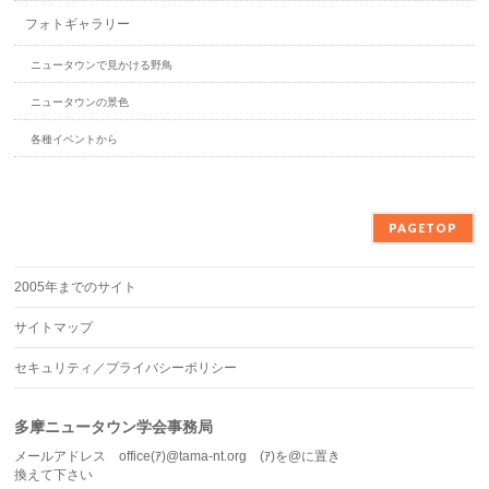
フォトギャラリー
ニュータウンで見かける野鳥
ニュータウンの景色
各種イベントから
PAGETOP
2005年までのサイト
サイトマップ
セキュリティ／プライバシーポリシー
多摩ニュータウン学会事務局
メールアドレス office(ｱ)@tama-nt.org (ｱ)を@に置き
換えて下さい