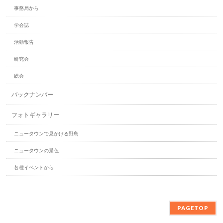
事務局から
学会誌
活動報告
研究会
総会
バックナンバー
フォトギャラリー
ニュータウンで見かける野鳥
ニュータウンの景色
各種イベントから
PAGETOP