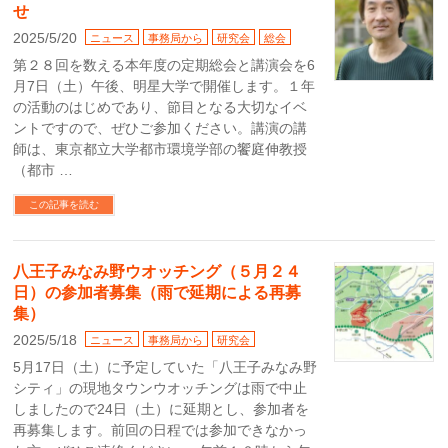
せ
2025/5/20
ニュース
事務局から
研究会
総会
第２８回を数える本年度の定期総会と講演会を6
月7日（土）午後、明星大学で開催します。１年
の活動のはじめであり、節目となる大切なイベ
ントですので、ぜひご参加ください。講演の講
師は、東京都立大学都市環境学部の饗庭伸教授
（都市 …
この記事を読む
八王子みなみ野ウオッチング（５月２４
日）の参加者募集（雨で延期による再募
集）
2025/5/18
ニュース
事務局から
研究会
5月17日（土）に予定していた「八王子みなみ野
シティ」の現地タウンウオッチングは雨で中止
しましたので24日（土）に延期とし、参加者を
再募集します。前回の日程では参加できなかっ