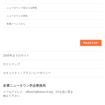
ニュータウンで見かける野鳥
ニュータウンの景色
各種イベントから
PAGETOP
2005年までのサイト
サイトマップ
セキュリティ／プライバシーポリシー
多摩ニュータウン学会事務局
メールアドレス office(ｱ)@tama-nt.org (ｱ)を@に置き
換えて下さい