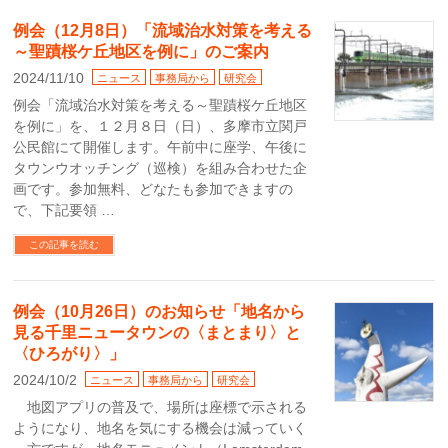
例会（12月8日）「流域治水対策を考える
～聖蹟桜ケ丘地区を例に」のご案内
2024/11/10
ニュース
事務局から
研究会
例会「流域治水対策を考える～聖蹟桜ケ丘地区
を例に」を、１２月８日（日）、多摩市立関戸
公民館にて開催します。午前中に座学、午後に
タウンウオッチング（巡検）を組み合わせた企
画です。参加無料、どなたも参加できますの
で、下記要領 …
この記事を読む
例会（10月26日）のお知らせ「地名から
見る千里ニュータウンの〈まとまり〉と
〈ひろがり〉」
2024/10/2
ニュース
事務局から
研究会
地図アプリの普及で、場所は座標で示される
ようになり、地名を気にする機会は減っていく