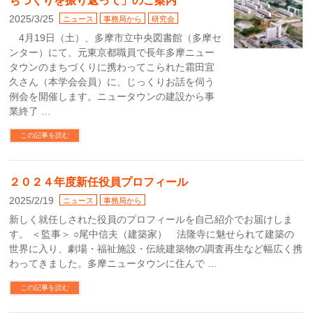
ちづくりを振り返って」のご案内
2025/3/25
ニュース
事務局から
研究会
4月19日（土）、多摩市立中央図書館（多摩セ
ンター）にて、元東京都職員で長年多摩ニュー
タウンのまちづくりに携わってこられた霜田宜
久さん（本学会会員）に、じっくりお話を伺う
例会を開催します。ニュータウンの建設から事
業終了 …
この記事を読む
２０２４年度新任役員プロフィール
2025/2/19
ニュース
事務局から
新しく就任しされた役員のプロフィールを自己紹介でお届けしま
す。 ＜監事＞ ○尾中信夫（建築家） 法隆寺に魅せられて建築の
世界に入り、劇場・福祉施設・伝統建築物の調査再生など幅広く携
わってきました。多摩ニュータウンに住んで …
この記事を読む