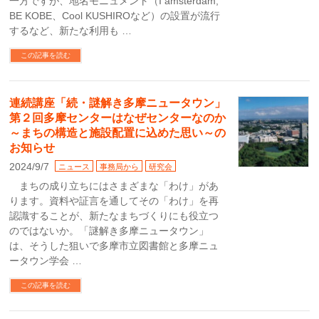
一方ですが、地名モニュメント（I amsterdam,
BE KOBE、Cool KUSHIROなど）の設置が流行
するなど、新たな利用も …
この記事を読む
連続講座「続・謎解き多摩ニュータウン」
第２回多摩センターはなぜセンターなのか
～まちの構造と施設配置に込めた思い～の
お知らせ
2024/9/7
ニュース
事務局から
研究会
まちの成り立ちにはさまざまな「わけ」があ
ります。資料や証言を通してその「わけ」を再
認識することが、新たなまちづくりにも役立つ
のではないか。「謎解き多摩ニュータウン」
は、そうした狙いで多摩市立図書館と多摩ニュ
ータウン学会 …
この記事を読む