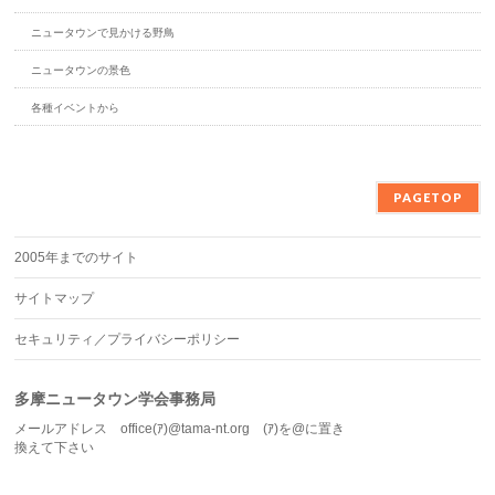
ニュータウンで見かける野鳥
ニュータウンの景色
各種イベントから
PAGETOP
2005年までのサイト
サイトマップ
セキュリティ／プライバシーポリシー
多摩ニュータウン学会事務局
メールアドレス office(ｱ)@tama-nt.org (ｱ)を@に置き
換えて下さい