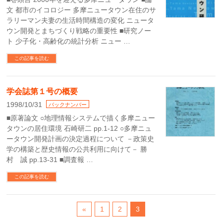
文 都市のイコロジー 多摩ニュータウン在住のサ
ラリーマン夫妻の生活時間構造の変化 ニュータ
ウン開発とまちづくり戦略の重要性 ■研究ノー
ト 少子化・高齢化の統計分析 ニュー …
この記事を読む
学会誌第１号の概要
1998/10/31
バックナンバー
■原著論文 ○地理情報システムで描く多摩ニュー
タウンの居住環境 石崎研二 pp.1-12 ○多摩ニュ
ータウン開発計画の決定過程について －政策史
学の構築と歴史情報の公共利用に向けて－ 勝
村 誠 pp.13-31 ■調査報 …
この記事を読む
«
1
2
3