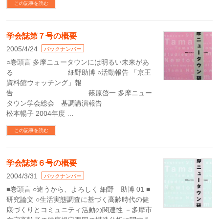
この記事を読む
学会誌第７号の概要
2005/4/24
バックナンバー
○巻頭言 多摩ニュータウンには明るい未来があ
る 細野助博 ○活動報告 「京王
資料館ウォッチング」報
告 篠原啓一 多摩ニュー
タウン学会総会 基調講演報告
松本暢子 2004年度 …
この記事を読む
学会誌第６号の概要
2004/3/31
バックナンバー
■巻頭言 ○違うから、よろしく 細野 助博 01 ■
研究論文 ○生活実態調査に基づく高齢時代の健
康づくりとコミュニティ活動の関連性 －多摩市