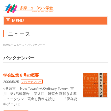
MENU
ニュース
HOME
»
ニュース
»
バックナンバー
バックナンバー
学会誌第８号の概要
2006/5/25
バックナンバー
○巻頭言 New TownからOrdinary Townへ 吉
川 徹○活動報告 第３回 研究会 謎解き多摩
ニュータウン・蔵出し資料を読む 「保存資
料プロジェ …