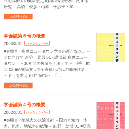
在宅高齢者の健康規定要因の構造分析に関する
研究－ 高橋 俊彦・山本 千紗子・星 …
この記事を読む
学会誌第５号の概要
2003/3/31
バックナンバー
■巻頭言 ○多摩ニュータウン学会の新たなステー
ジに向けて 炭谷 晃男 01 ○講演録 多摩ニュー
タウン －30年間の検証をふまえて－ 川手 昭
二 02 ■研究論文 ○少子高齢化時代の郊外住居
～まちを変える住宅政策～ 「 …
この記事を読む
学会誌第４号の概要
2002/3/31
バックナンバー
■巻頭言 ○地域力の政治算術 －国力と知力、体
力、気力、地域力の総和－ 細野 助博 01 ■研究