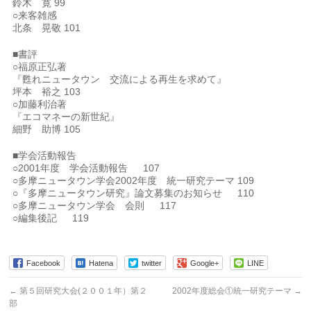
鈴木 寛 99
○来客雑感
北条 晃敬 101
■書評
○福原正弘著
『甦れニュータウン 交流による再生を求めて』
坪本 裕之 103
○加藤利治著
『エコマネーの新世紀』
細野 助博 105
■学会活動報告
○2001年度 学会活動報告 107
○多摩ニュータウン学会2002年度 統一研究テーマ 109
○『多摩ニュータウン研究』論文募集のお知らせ 110
○多摩ニュータウン学会 会則 117
○編集後記 119
Facebook
Hatena
twitter
Google+
LINE
←
第５回研究大会(２００１年）第２
2002年度総会①統一研究テーマ
→
部