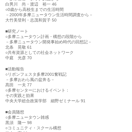
白男川 尚・渡辺 裕一 46
○0歳から高校生までの生活時間
－2000年多摩ニュータウン生活時間調査から－
大竹美登利・志茂和賀子 50
■研究ノート
○多摩ニュータウン計画・構想の段階から
－多摩ニュータウン開発事始め時代の回想記－
北条 晃敬 61
○共有資源としての社会ネットワーク
中庭 光彦 70
■活動報告
○リボンフェスタ多摩2001奮戦記
－多摩おわら風の盆奔る－
髙田 一夫 77
○多摩センターにおけるイベント：
その実践と効果
中央大学総合政策学部 細野ゼミナール 91
■会員随想
○多摩ニュータウン雑感
黒須 隆一 98
○コミュニティ・スクール構想