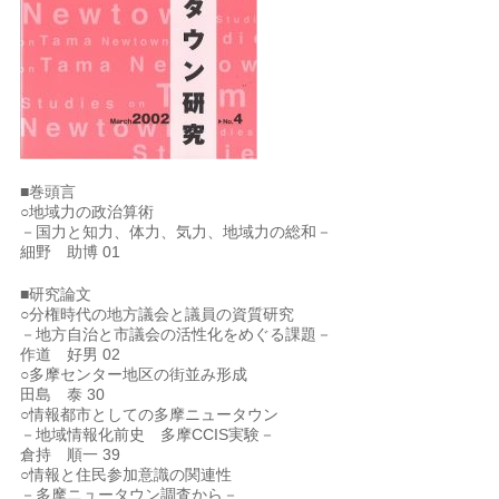
■巻頭言
○地域力の政治算術
－国力と知力、体力、気力、地域力の総和－
細野 助博 01
■研究論文
○分権時代の地方議会と議員の資質研究
－地方自治と市議会の活性化をめぐる課題－
作道 好男 02
○多摩センター地区の街並み形成
田島 泰 30
○情報都市としての多摩ニュータウン
－地域情報化前史 多摩CCIS実験－
倉持 順一 39
○情報と住民参加意識の関連性
－多摩ニュータウン調査から－