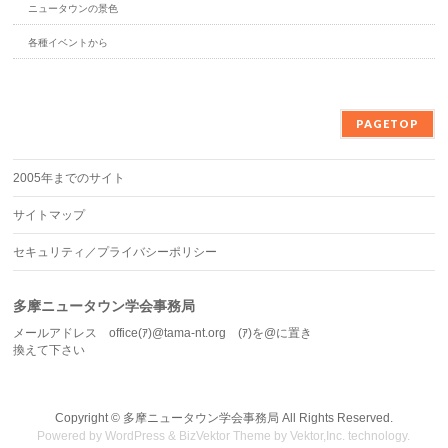
ニュータウンの景色
各種イベントから
PAGETOP
2005年までのサイト
サイトマップ
セキュリティ／プライバシーポリシー
多摩ニュータウン学会事務局
メールアドレス office(ｱ)@tama-nt.org (ｱ)を@に置き
換えて下さい
Copyright ©
多摩ニュータウン学会事務局
All Rights Reserved.
Powered by
WordPress
&
BizVektor Theme
by
Vektor,Inc.
technology.