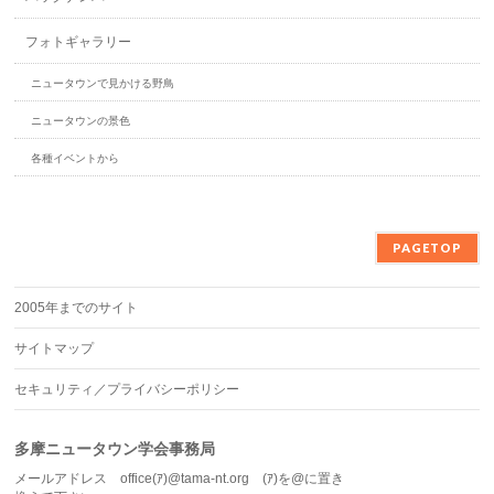
フォトギャラリー
ニュータウンで見かける野鳥
ニュータウンの景色
各種イベントから
PAGETOP
2005年までのサイト
サイトマップ
セキュリティ／プライバシーポリシー
多摩ニュータウン学会事務局
メールアドレス office(ｱ)@tama-nt.org (ｱ)を@に置き