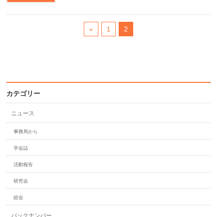
«
1
2
カテゴリー
ニュース
事務局から
学会誌
活動報告
研究会
総会
バックナンバー