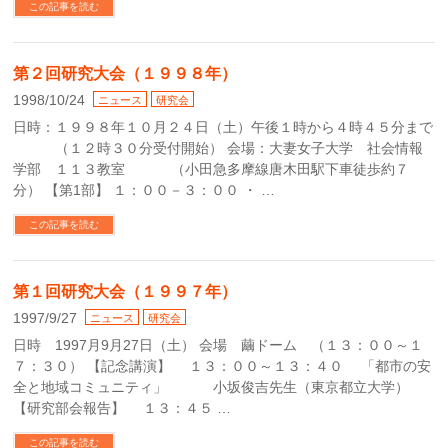
この記事を読む
第２回研究大会（１９９８年）
1998/10/24
ニュース
研究会
日時：１９９８年１０月２４日（土）午後１時から４時４５分まで
（１２時３０分受付開始） 会場：大妻女子大学 社会情報
学部 １１３教室 （小田急多摩線唐木田駅下車徒歩約７
分） 【第1部】 １：００－３：００ ・ …
この記事を読む
第１回研究大会（１９９７年）
1997/9/27
ニュース
研究会
日時 1997月9月27日（土） 会場 繭ドーム （１３：００～１
７：３０） 【記念講演】 １３：００～１３：４０ 「都市の安
全と地域コミュニティ」 小坂俊吉先生（東京都立大学）
【研究部会報告】 １３：４５ …
この記事を読む