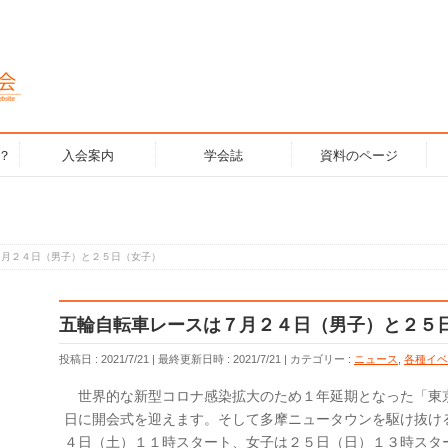
？
入会案内
学会誌
資料のページ
７月２４日（男子）と２５日（女子）
五輪自転車レースは７月２４日（男子）と２５
投稿日 : 2021/7/21
最終更新日時 : 2021/7/21
カテゴリー :
ニュース
,
各種イベ
世界的な新型コロナ感染拡大のため１年延期となった「東
日に開会式を迎えます。そして多摩ニュータウンを駆け抜け
４日（土）１１時スタート、女子は２５日（日）１３時スタ