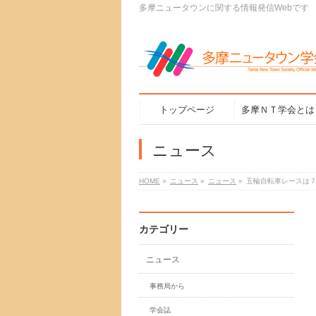
多摩ニュータウンに関する情報発信Webです
トップページ
多摩ＮＴ学会とは
ニュース
HOME
»
ニュース
»
ニュース
»
五輪自転車レースは
カテゴリー
ニュース
事務局から
学会誌