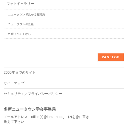
フォトギャラリー
ニュータウンで見かける野鳥
ニュータウンの景色
各種イベントから
PAGETOP
2005年までのサイト
サイトマップ
セキュリティ／プライバシーポリシー
多摩ニュータウン学会事務局
メールアドレス office(ｱ)@tama-nt.org (ｱ)を@に置き
換えて下さい