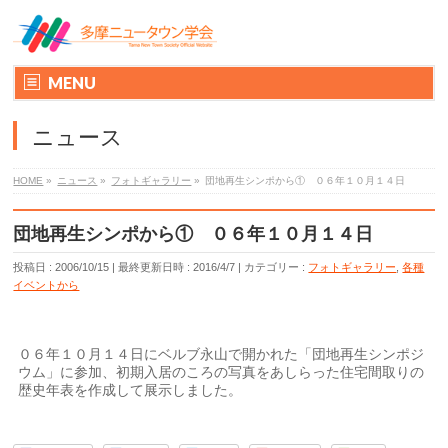
MENU
ニュース
HOME
»
ニュース
»
フォトギャラリー
»
団地再生シンポから① ０６年１０月１４日
団地再生シンポから① ０６年１０月１４日
投稿日 : 2006/10/15
最終更新日時 : 2016/4/7
カテゴリー :
フォトギャラリー
,
各種
イベントから
０６年１０月１４日にベルブ永山で開かれた「団地再生シンポジ
ウム」に参加、初期入居のころの写真をあしらった住宅間取りの
歴史年表を作成して展示しました。