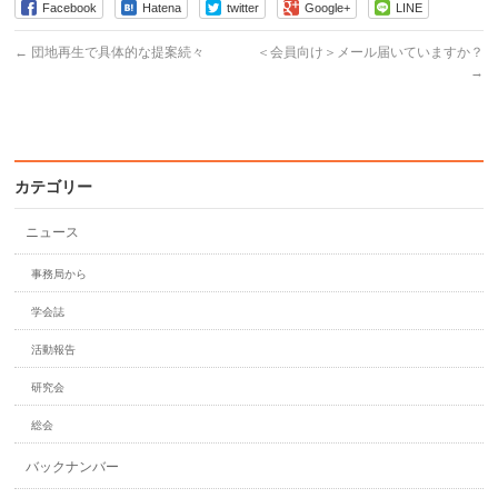
Facebook
Hatena
twitter
Google+
LINE
←
団地再生で具体的な提案続々
＜会員向け＞メール届いていますか？
→
カテゴリー
ニュース
事務局から
学会誌
活動報告
研究会
総会
バックナンバー