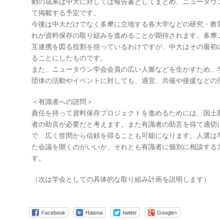
動の成果は中大に対しては報告書としてまとめ、ニュータウ
て掲載する予定です。
今後は中大だけでなく多摩に立地する各大学などの研究・教
れが資料保存の取り組みを進めることが期待されます。多摩
互連携を図る役割を担っているわけですが、中大はその最初
ることにしたものです。
また、ニュータウン学会会員の広い人脈などを生かすため、
団体の活動やイベントに対しても、適宜、共催や後援などの
＜有識者への諮問＞
責任を持って資料保存プロジェクトを進めるためには、国土
者の助言が必要だと考えます。また有識者の助言を得て適切
で、広く世間から信頼を得ることも可能になります。人選は
た会議を開くのがいいか、それとも有識者に個別に相談する
す。
（次は学会としての具体的な取り組み計画を説明します）
Facebook
Hatena
twitter
Google+