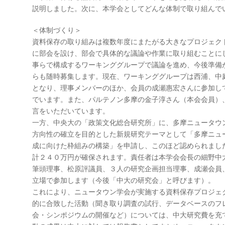
説明しました。次に、本学会としてどんな体制で取り組んで
＜体制づくり＞
資料保存の取り組みは複数年度にまたがる大きなプロジェク
に部会を設け、部会で具体的な議論や作業に取り組むことに
事らで構成するワーキンググループで議論を進め、今後準備
らも随時募集します。現在、ワーキンググループは西浦、中
となり、理事メンバーのほか、会員の成瀬惠宏さんに参加し
でいます。また、パルテノン多摩の金子淳さん（本会会員）
言をいただいています。
一方、中央大の「政策文化総合研究所」に、多摩ニュータウ
方向性の確立を目的とした新規研究テーマとして「多摩ニュ
成に向けた枠組みの構築」を申請し、このほど認められまし
計２４０万円が確保されます。責任者は本学会会長の細野中
筆頭理事、松原評議員、３人の研究企画担当理事、成瀬会員
立場で参加します（今後「中大の研究会」と呼びます）。
これにより、ニュータウン学会が実施する資料保存プロジェ
的に合致した活動（聞き取り調査の試行、データベースのフ
会・シンポジウムの開催など）については、中大研究費を充