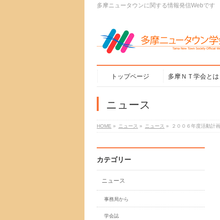
多摩ニュータウンに関する情報発信Webです
トップページ
多摩ＮＴ学会とは
ニュース
HOME
»
ニュース
»
ニュース
»
２００６年度活動計
カテゴリー
ニュース
事務局から
学会誌