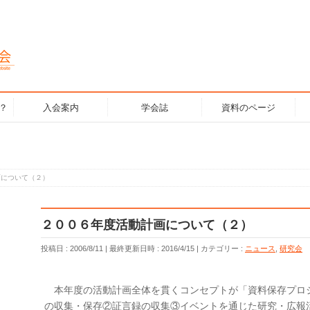
？
入会案内
学会誌
資料のページ
画について（２）
２００６年度活動計画について（２）
投稿日 : 2006/8/11
最終更新日時 : 2016/4/15
カテゴリー :
ニュース
,
研究会
本年度の活動計画全体を貫くコンセプトが「資料保存プロ
の収集・保存②証言録の収集③イベントを通じた研究・広報