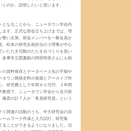
いくのか、説明したいと思います。
トとなることから、ニュータウン学会内
します。正式な部会立ち上げまでは、理
が整い次第、部会メンバーを一般会員か
庭、松本の研究企画担当の３理事が中心
ていただき活動のたたき台づくりを急い
、多摩市立図書館の阿部明美さんにも助
ンの資料保存とデータベース化の手順や
ータウン開発史料の発掘とアーカイブ作
た。研究費として年間８０万円、３年間
大教授で、ニュータウン学会から吉川前
、篠原の計７人が「客員研究員」という
クト関連の活動のうち、中大研究会の目
レームワーク作成と入力試行、研究集
てることができるようになりました。活