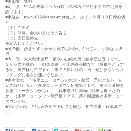
■参加費：無料
■定 員：申込み先着２０人程度（給水塔に登りますので定員を
設けます）
■申込み：town1012@tama-nt.orgにメールで、９月３０日締め切
り
（１）ご氏名
（２）所属、会員の方はその旨も
（３）当日連絡先
を記入してください。
■その他：歩きやすい安全な靴でお出かけください、小雨なら決
行
■内 容：東京都水道局・鑓水小山給水所（給水塔に登ります。
３６０度の眺め）→戦車道路→小山内裏公園など（昼食をどうす
るか、現在検討中です）。季節の良い秋の１日、ぜひタウンウオ
ッチングに足をお運びください。
■参考文献：「多摩ニュータウンの水道～都営一元化と安心・安
定の取り組み」（多摩ニュータウン研究第１５号、第９回謎解き
多摩ニュータウンから）、「戦車道路に本当に戦車は走ったの
か」（多摩ニュータウン研究第１２号、第６回謎解き多摩ニュー
タウンから）
■問い合わせ：申し込み用アドレスと同じ、担当理事・篠原あて
に
Facebook
Hatena
twitter
Google+
LINE