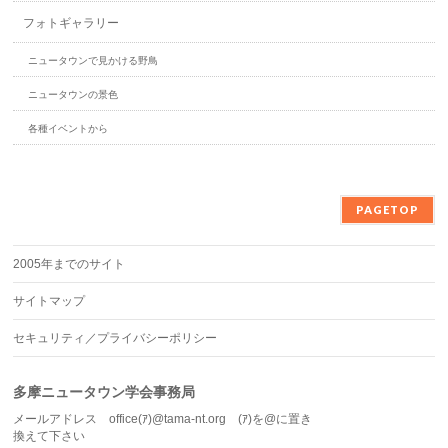
フォトギャラリー
ニュータウンで見かける野鳥
ニュータウンの景色
各種イベントから
PAGETOP
2005年までのサイト
サイトマップ
セキュリティ／プライバシーポリシー
多摩ニュータウン学会事務局
メールアドレス office(ｱ)@tama-nt.org (ｱ)を@に置き
換えて下さい