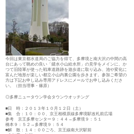
今回は東京都水道局のご協力を得て、多摩境と南大沢の中間の高
台にあって眺めの良い「鑓水小山給水所」の見学をメインに、か
つて旧陸軍が使った戦車道路跡を遊歩道に取り込み、池や変化に
富んだ地形が楽しい都立小山内裏公園を歩きます。参加ご希望の
方は下記お申し込み専用アドレスにメールでお申し込みくださ
い。（担当理事・篠原）
◎多摩ニュータウン学会タウンウオッチング
■日 時：２０１３年１０月１２日（土）
■集 合：１０：００、京王相模原線多摩境駅改札前広場
参考 京王多摩センター９：４４→多摩境９：５１
橋本９：５２→多摩境９：５４
■解 散：１４：００ごろ、京王線南大沢駅前