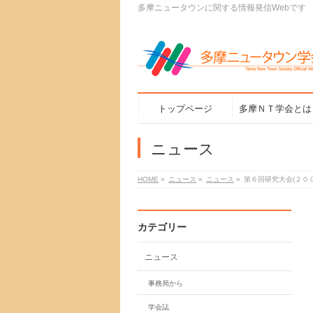
多摩ニュータウンに関する情報発信Webです
トップページ
多摩ＮＴ学会とは
ニュース
HOME
»
ニュース
»
ニュース
»
第６回研究大会(２０
カテゴリー
ニュース
事務局から
学会誌