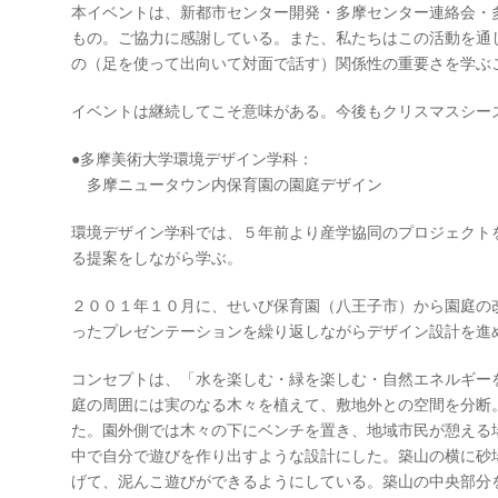
本イベントは、新都市センター開発・多摩センター連絡会・
もの。ご協力に感謝している。また、私たちはこの活動を通して
の（足を使って出向いて対面で話す）関係性の重要さを学ぶ
イベントは継続してこそ意味がある。今後もクリスマスシー
●多摩美術大学環境デザイン学科：
多摩ニュータウン内保育園の園庭デザイン
環境デザイン学科では、５年前より産学協同のプロジェクト
る提案をしながら学ぶ。
２００１年１０月に、せいび保育園（八王子市）から園庭の
ったプレゼンテーションを繰り返しながらデザイン設計を進
コンセプトは、「水を楽しむ・緑を楽しむ・自然エネルギー
庭の周囲には実のなる木々を植えて、敷地外との空間を分断
た。園外側では木々の下にベンチを置き、地域市民が憩える
中で自分で遊びを作り出すような設計にした。築山の横に砂
げて、泥んこ遊びができるようにしている。築山の中央部分