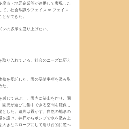
多摩市・地元企業等が連携して実現した
、社会常識やフェイス to フェイス
ことができた。
ズンの多摩を盛り上げたい。
を取り入れている。社会のニーズに応え
改修を受託した。園の要請事項を汲み取
めた。
を感じて遊ぶ」。園内に築山を作り、園
。園児が遊びに集中できる空間を確保し
場とした。遊具は置かず、自然の地形の
場を設け、井戸からポンプで水を汲み上
を大きなスロープにして滑り台的に遊べ