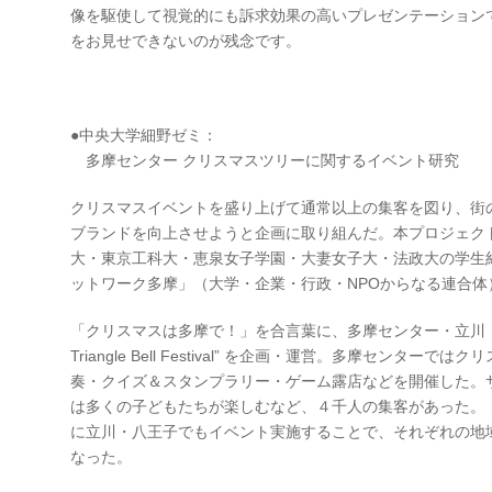
像を駆使して視覚的にも訴求効果の高いプレゼンテーション
をお見せできないのが残念です。
●中央大学細野ゼミ：
多摩センター クリスマスツリーに関するイベント研究
クリスマスイベントを盛り上げて通常以上の集客を図り、街
ブランドを向上させようと企画に取り組んだ。本プロジェク
大・東京工科大・恵泉女子学園・大妻女子大・法政大の学生
ットワーク多摩」（大学・企業・行政・NPOからなる連合体
「クリスマスは多摩で！」を合言葉に、多摩センター・立川・八王
Triangle Bell Festival” を企画・運営。多摩センタ
奏・クイズ＆スタンプラリー・ゲーム露店などを開催した。
は多くの子どもたちが楽しむなど、４千人の集客があった。
に立川・八王子でもイベント実施することで、それぞれの地
なった。