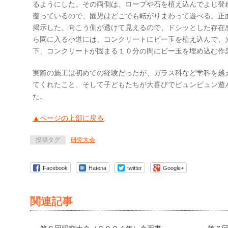
るようにした。その両側は、ロープや石を植え込んでよじ登
覆っているので、園児はどこでも転がりまわって遊べる。正
掲示した。向こう側が透けて見えるので、ドシッとした存在
ら園に入る小道には、コンクリートにビー玉を植え込んで、
下、コンクリートが固まる１０分の間にビー玉を埋め込む作
実際の施工は初めての経験だったが、ガラス科など学科を越
てくれたこと、そして子どもたちが大喜びでビュンビュン遊
た。
▲ページの上部に戻る
投稿タグ
研究大会
Facebook
Hatena
twitter
Google+
関連記事