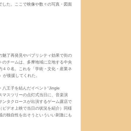
でした。ここで映像や数々の写真・図面
の魅了再発見やパブリシティ効果で街の
トのチームは、多摩地域に立地する中央
約４０名。これを「学術・文化・産業ネ
）が後援してくれた。
子を結んだイベント“Jingle
ーではクリスマスツリーの点灯式当日に、音楽演
サンタクロースが出演するゲーム露店で
（ビデオ上映で当日の状況を紹介）同様
域の独自性を出そうといういい刺激にも