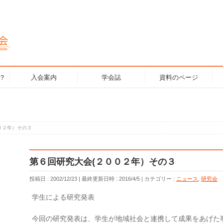
？
入会案内
学会誌
資料のページ
０２年）その３
第６回研究大会(２００２年）その３
投稿日 : 2002/12/23
最終更新日時 : 2016/4/5
カテゴリー :
ニュース
,
研究会
学生による研究発表
今回の研究発表は、学生が地域社会と連携して成果をあげた