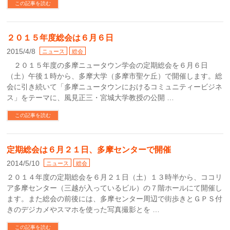
この記事を読む
２０１５年度総会は６月６日
2015/4/8
ニュース
総会
２０１５年度の多摩ニュータウン学会の定期総会を６月６日
（土）午後１時から、多摩大学（多摩市聖ケ丘）で開催します。総
会に引き続いて「多摩ニュータウンにおけるコミュニティービジネ
ス」をテーマに、風見正三・宮城大学教授の公開 …
この記事を読む
定期総会は６月２１日、多摩センターで開催
2014/5/10
ニュース
総会
２０１４年度の定期総会を６月２１日（土）１３時半から、ココリ
ア多摩センター（三越が入っているビル）の７階ホールにて開催し
ます。また総会の前後には、多摩センター周辺で街歩きとＧＰＳ付
きのデジカメやスマホを使った写真撮影とを …
この記事を読む