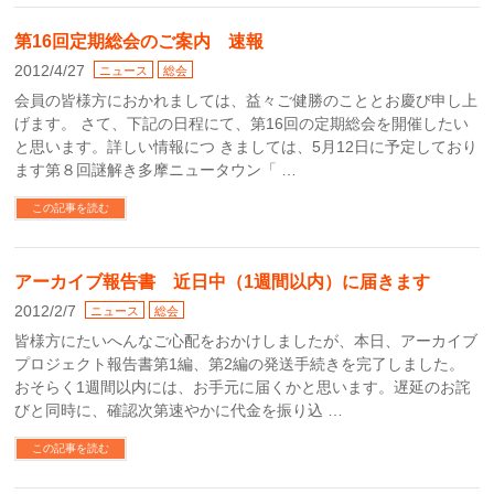
第16回定期総会のご案内 速報
2012/4/27
ニュース
総会
会員の皆様方におかれましては、益々ご健勝のこととお慶び申し上
げます。 さて、下記の日程にて、第16回の定期総会を開催したい
と思います。詳しい情報につ きましては、5月12日に予定しており
ます第８回謎解き多摩ニュータウン「 …
この記事を読む
アーカイブ報告書 近日中（1週間以内）に届きます
2012/2/7
ニュース
総会
皆様方にたいへんなご心配をおかけしましたが、本日、アーカイブ
プロジェクト報告書第1編、第2編の発送手続きを完了しました。
おそらく1週間以内には、お手元に届くかと思います。遅延のお詫
びと同時に、確認次第速やかに代金を振り込 …
この記事を読む