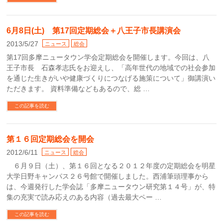
6月8日(土) 第17回定期総会＋八王子市長講演会
2013/5/27
ニュース
総会
第17回多摩ニュータウン学会定期総会を開催します。今回は、八
王子市長 石森孝志氏をお迎えし、「高年世代の地域での社会参加
を通じた生きがいや健康づくりにつなげる施策について」御講演い
ただきます。 資料準備などもあるので、総 …
この記事を読む
第１６回定期総会を開会
2012/6/11
ニュース
総会
６月９日（土）、第１６回となる２０１２年度の定期総会を明星
大学日野キャンパス２６号館で開催しました。西浦筆頭理事から
は、今週発行した学会誌「多摩ニュータウン研究第１４号」が、特
集の充実で読み応えのある内容（過去最大ペー …
この記事を読む