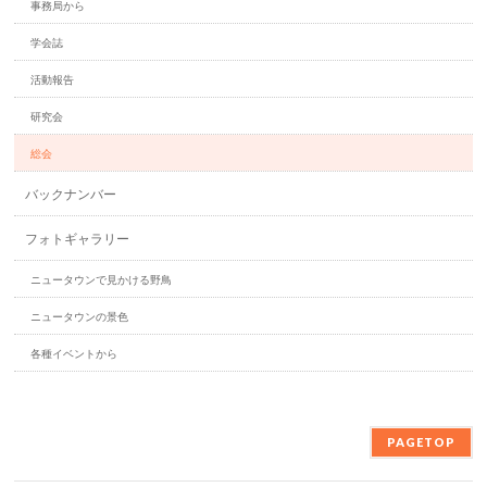
事務局から
学会誌
活動報告
研究会
総会
バックナンバー
フォトギャラリー
ニュータウンで見かける野鳥
ニュータウンの景色
各種イベントから
PAGETOP