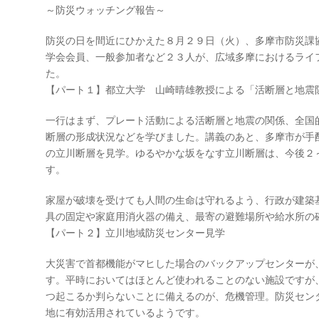
～防災ウォッチング報告～
防災の日を間近にひかえた８月２９日（火）、多摩市防災課
学会会員、一般参加者など２３人が、広域多摩におけるライ
た。
【パート１】都立大学 山崎晴雄教授による「活断層と地震
一行はまず、プレート活動による活断層と地震の関係、全国
断層の形成状況などを学びました。講義のあと、多摩市が手
の立川断層を見学。ゆるやかな坂をなす立川断層は、今後２
す。
家屋が破壊を受けても人間の生命は守れるよう、行政が建築
具の固定や家庭用消火器の備え、最寄の避難場所や給水所の
【パート２】立川地域防災センター見学
大災害で首都機能がマヒした場合のバックアップセンターが
す。平時においてはほとんど使われることのない施設ですが
つ起こるか判らないことに備えるのが、危機管理。防災セン
地に有効活用されているようです。