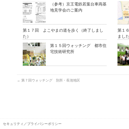
（参考）京王電鉄若葉台車両基
地見学会のご案内
第１７回 よこやまの道を歩く（終了しまし
第１
た）
まし
第１５回ウォッチング 都市住
宅技術研究所
←
第７回ウォッチング 別所・長池地区
セキュリティ／プライバシーポリシー