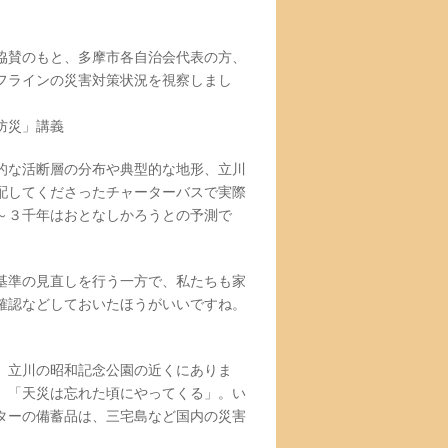
協賛のもと、多摩市各自治会代表の方、
フラインの災害対策状況を視察しまし
防災」講義
的な活断層の分布や典型的な地形、立川
配してくださったチャーターバスで実際
～３千年はおとなしかろうとの予測で
基準の見直しを行う一方で、私たちも家
確認などしておいたほうがいいですね。
、立川の昭和記念公園の近くにありま
、「天災は忘れた頃にやってくる」。い
ターの備蓄品は、三宅島など国内の災害