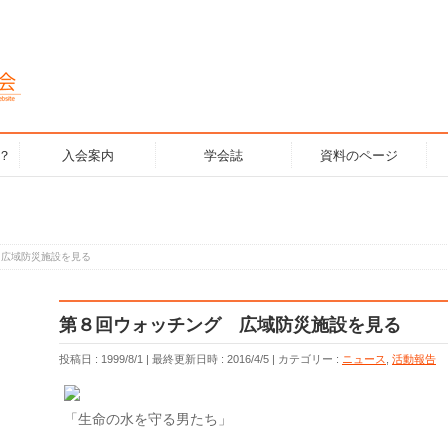
？
入会案内
学会誌
資料のページ
 広域防災施設を見る
第８回ウォッチング 広域防災施設を見る
投稿日 : 1999/8/1
最終更新日時 : 2016/4/5
カテゴリー :
ニュース
,
活動報告
「生命の水を守る男たち」