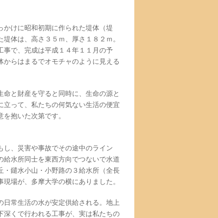
っかけに昭和初期に作られた堤体（堤
た堤体は、高さ３５ｍ、厚さ１８２ｍ。
工事で、完成は平成１４年１１月の予
体からはまるでオモチャのように見える
生命と財産を守ると同時に、生命の源と
に立って、私たちの何気ない生活の便宜
意を抱いた次第です。
もし、災害や事故でその途中のライン
の給水所同士を東西方向でつないで水道
丘・鑓水小山・小野路の３給水所（全長
事現場が、多摩大学の横にありました。
の日常生活の水が安定供給される。地上
下深くで行われる工事が、実は私たちの