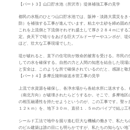
【パート３】山口貯水池（所沢市）堤体補強工事の見学
都民の水瓶のひとつ山口貯水池では、阪神・淡路大震災をき
防）を補強する工事が進んでいます。粘土や土砂を締め固め
これを上流側と下流側それぞれ盛土して厚さ２８４ｍにする
定。炎天下で唸りをあげる巨大ブルドーザーやユンボが、堤
ほど、壮大な工事現場でした。
堤が破れると、直下の住宅街が致命的被害を受ける。市民の
しての水を確保する。自然の力と人間の知恵を結合した現場
と安全は、このような所で確保されているのだと、感謝と敬
【パート４】多摩丘陵幹線送水管工事の見学
上流で水資源を確保し、各浄水場から各給水所に送水する。
（南北方向）が破壊されたらどうするか。そこで、多摩地区
の相互融通性を持たせようというのが、この工事です。聖ヶ
１２ｋｍ）を、地下３０ｍ、直径１．５ｍのパイプで結ぶ工
シールド工法で地中を掘り進む巨大な機械の働きで、私たち
のビル建築は誰の目にも明らかですが、私たちの知らない地