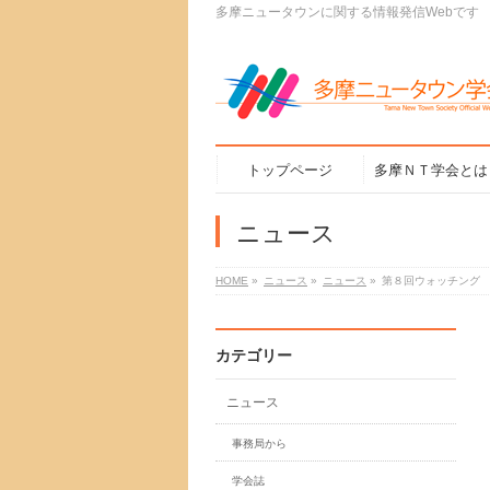
多摩ニュータウンに関する情報発信Webです
トップページ
多摩ＮＴ学会とは
ニュース
HOME
»
ニュース
»
ニュース
»
第８回ウォッチング
カテゴリー
ニュース
事務局から
学会誌